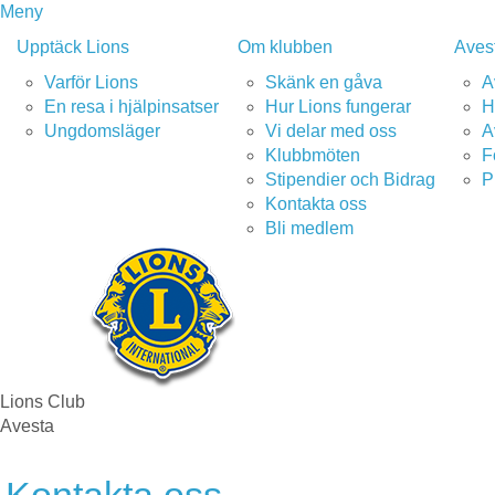
Meny
Upptäck Lions
Om klubben
Aves
Varför Lions
Skänk en gåva
A
En resa i hjälpinsatser
Hur Lions fungerar
H
Ungdomsläger
Vi delar med oss
A
Klubbmöten
F
Stipendier och Bidrag
P
Kontakta oss
Bli medlem
Lions Club
Avesta